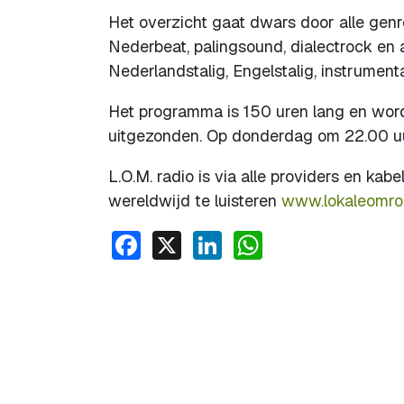
Het overzicht gaat dwars door alle genr
Nederbeat, palingsound, dialectrock en 
Nederlandstalig, Engelstalig, instrumenta
Het programma is 150 uren lang en word
uitgezonden. Op donderdag om 22.00 uu
L.O.M. radio is via alle providers en kab
wereldwijd te luisteren
www.lokaleomroe
Facebook
X
LinkedIn
WhatsApp