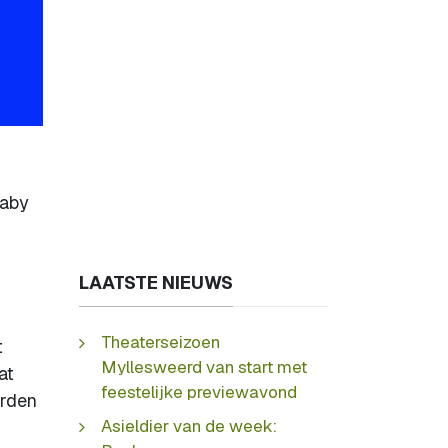
Baby
n
LAATSTE NIEUWS
Theaterseizoen
t
Myllesweerd van start met
at
feestelijke previewavond
orden
Asieldier van de week: