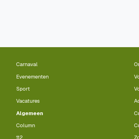
Carnaval
O
Evenementen
V
Sport
V
Vacatures
A
Algemeen
C
Column
C
112
Z