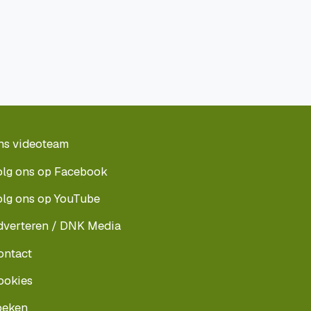
ns videoteam
olg ons op Facebook
olg ons op YouTube
dverteren / DNK Media
ontact
ookies
oeken