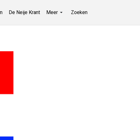
n
De Neije Krant
Meer
Zoeken