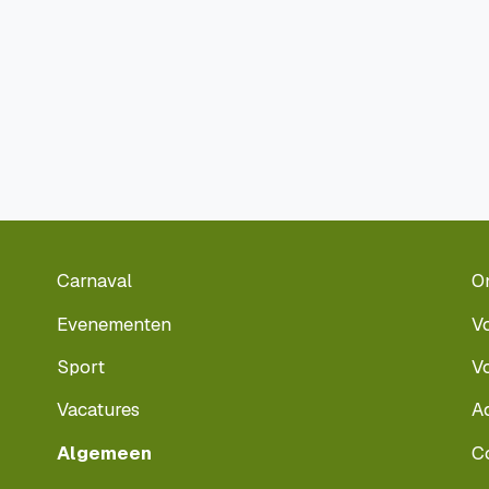
Carnaval
O
Evenementen
V
Sport
V
Vacatures
A
Algemeen
C