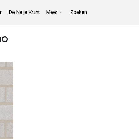
n
De Neije Krant
Meer
Zoeken
BO