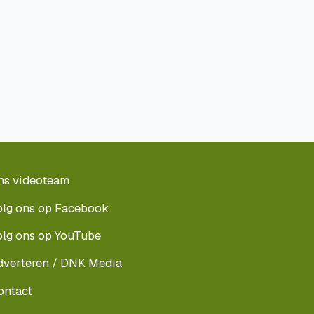
ns videoteam
olg ons op Facebook
olg ons op YouTube
dverteren / DNK Media
ontact