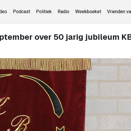
deo
Podcast
Politiek
Radio
Weekboeket
Vrienden va
eptember over 50 jarig jubileum K