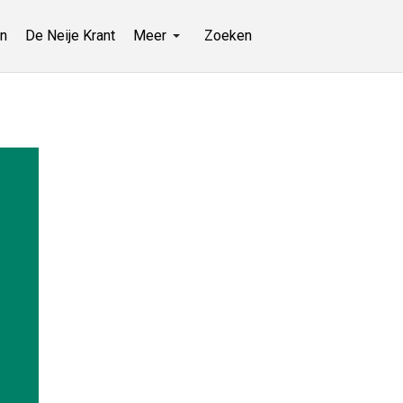
n
De Neije Krant
Meer
Zoeken