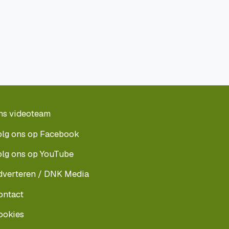
ns videoteam
olg ons op Facebook
olg ons op YouTube
dverteren / DNK Media
ontact
ookies