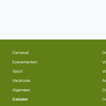
Carnaval
O
Evenementen
V
Sport
V
Vacatures
A
Algemeen
C
Column
C