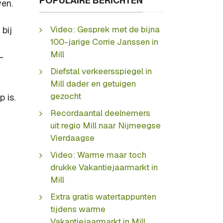
POPULAIRE BERICHTEN
ven.
Video: Gesprek met de bijna
bij
100-jarige Corrie Janssen in
Mill
-
Diefstal verkeersspiegel in
Mill dader en getuigen
gezocht
 is.
Recordaantal deelnemers
uit regio Mill naar Nijmeegse
Vierdaagse
Video: Warme maar toch
drukke Vakantiejaarmarkt in
Mill
Extra gratis watertappunten
tijdens warme
Vakantiejaarmarkt in Mill