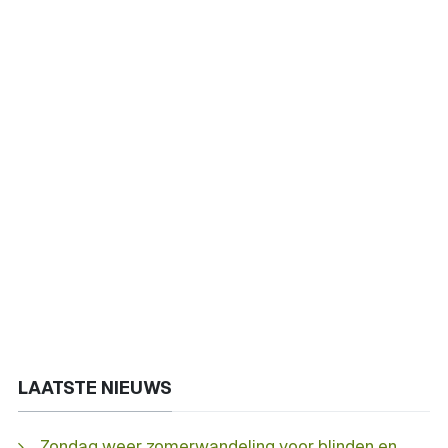
LAATSTE NIEUWS
Zondag weer zomerwandeling voor blinden en