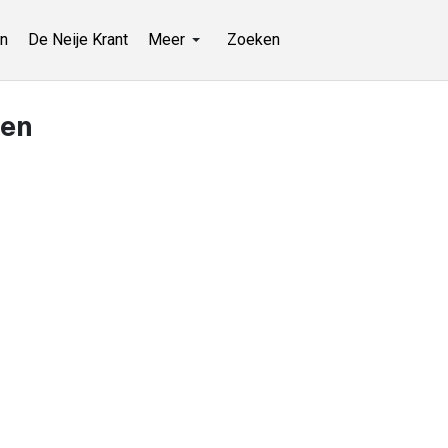
n
De Neije Krant
Meer
Zoeken
den