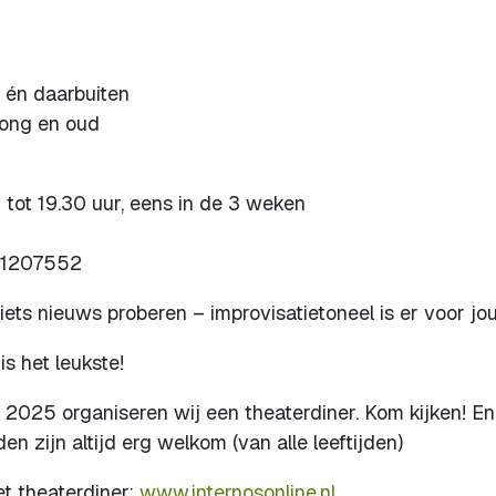
 én daarbuiten
 jong en oud
ot 19.30 uur, eens in de 3 weken
31207552
iets nieuws proberen – improvisatietoneel is er voor jou
s het leukste!
2025 organiseren wij een theaterdiner. Kom kijken! En
den zijn altijd erg welkom (van alle leeftijden)
et theaterdiner:
www.internosonline.nl
.