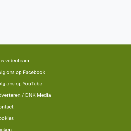
ns videoteam
olg ons op Facebook
olg ons op YouTube
dverteren / DNK Media
ontact
ookies
oeken