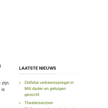
g
LAATSTE NIEUWS
Diefstal verkeersspiegel in
zijn.
Mill dader en getuigen
 is
gezocht
Theaterseizoen