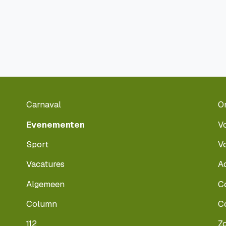
Carnaval
O
Evenementen
V
Sport
V
Vacatures
A
Algemeen
C
Column
C
112
Z