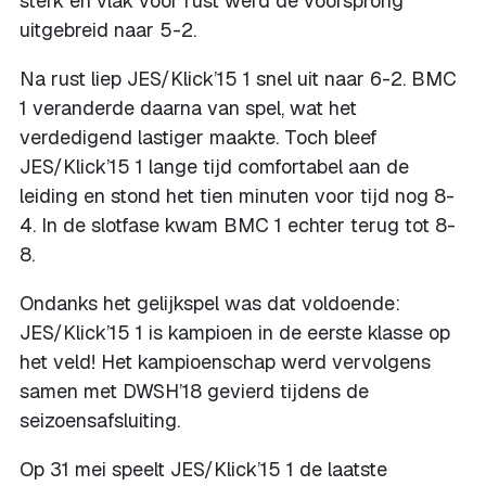
sterk en vlak voor rust werd de voorsprong
uitgebreid naar 5-2.
Na rust liep JES/Klick’15 1 snel uit naar 6-2. BMC
1 veranderde daarna van spel, wat het
verdedigend lastiger maakte. Toch bleef
JES/Klick’15 1 lange tijd comfortabel aan de
leiding en stond het tien minuten voor tijd nog 8-
4. In de slotfase kwam BMC 1 echter terug tot 8-
8.
Ondanks het gelijkspel was dat voldoende:
JES/Klick’15 1 is kampioen in de eerste klasse op
het veld! Het kampioenschap werd vervolgens
samen met DWSH’18 gevierd tijdens de
seizoensafsluiting.
Op 31 mei speelt JES/Klick’15 1 de laatste