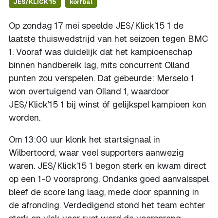
JES/KLICK’15
korfbal
Op zondag 17 mei speelde JES/Klick’15 1 de
laatste thuiswedstrijd van het seizoen tegen BMC
1. Vooraf was duidelijk dat het kampioenschap
binnen handbereik lag, mits concurrent Olland
punten zou verspelen. Dat gebeurde: Merselo 1
won overtuigend van Olland 1, waardoor
JES/Klick’15 1 bij winst óf gelijkspel kampioen kon
worden.
Om 13:00 uur klonk het startsignaal in
Wilbertoord, waar veel supporters aanwezig
waren. JES/Klick’15 1 begon sterk en kwam direct
op een 1-0 voorsprong. Ondanks goed aanvalsspel
bleef de score lang laag, mede door spanning in
de afronding. Verdedigend stond het team echter