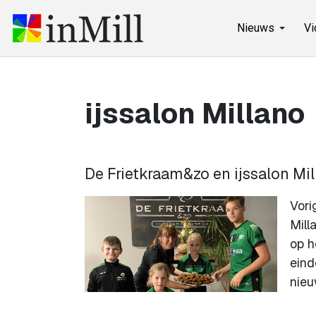
Nieuws
Vi
ijssalon Millano
De Frietkraam&zo en ijssalon M
Vori
Mill
op h
eind
nieu
...