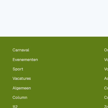
Carnaval
O
Evenementen
V
Sport
V
Vacatures
A
Algemeen
C
Column
C
112
Z