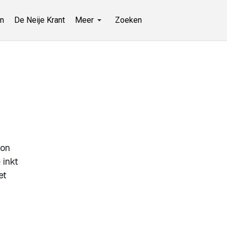
n
De Neije Krant
Meer
Zoeken
lon
 inkt
et