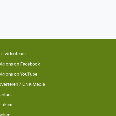
ns videoteam
olg ons op Facebook
olg ons op YouTube
dverteren / DNK Media
ontact
ookies
oeken