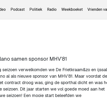
deo
Podcast
Politiek
Radio
Weekboeket
Vrienden va
illano samen sponsor MHV’81
g seizoen verwelkomden we De Frietkraam&zo en ijssa
ano al als nieuwe sponsor van MHV’81. Maar voordat de
et contract droog was, ging de sporthal dicht en was h
e seizoen. Dit jaar starten we vol goede moed aan het
we seizoen! Een mooie start beleefden we