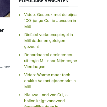
POPULAIRE BERICHTEN
Video: Gesprek met de bijna
100-jarige Corrie Janssen in
Mill
er
Diefstal verkeersspiegel in
Mill dader en getuigen
gezocht
Recordaantal deelnemers
uit regio Mill naar Nijmeegse
Vierdaagse
an 3161
Video: Warme maar toch
drukke Vakantiejaarmarkt in
Mill
Nieuwe Land van Cuijk-
ballon krijgt vanavond
feestelijke doop in