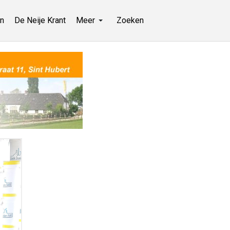
n
De Neije Krant
Meer
Zoeken