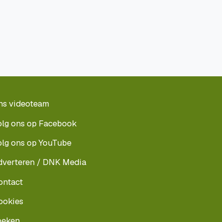
ns videoteam
olg ons op Facebook
olg ons op YouTube
dverteren / DNK Media
ontact
ookies
oeken