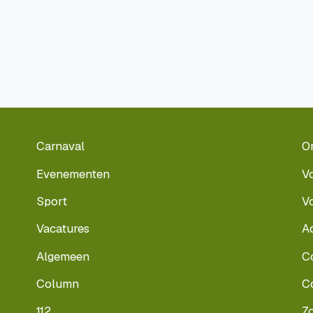
Carnaval
O
Evenementen
V
Sport
V
Vacatures
A
Algemeen
C
Column
C
112
Z