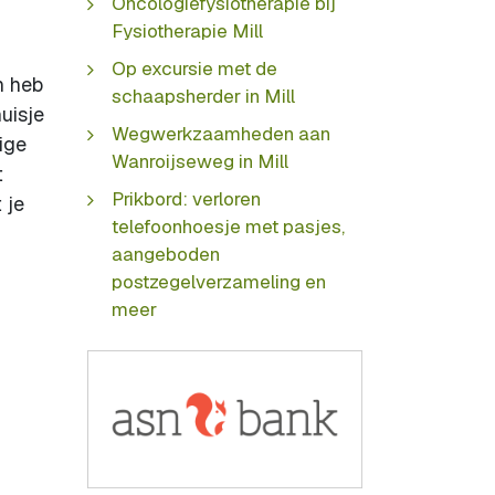
Oncologiefysiotherapie bij
Fysiotherapie Mill
Op excursie met de
n heb
schaapsherder in Mill
uisje
Wegwerkzaamheden aan
ige
Wanroijseweg in Mill
t
Prikbord: verloren
 je
telefoonhoesje met pasjes,
aangeboden
postzegelverzameling en
meer