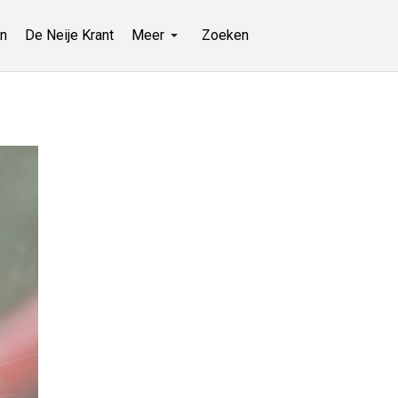
n
De Neije Krant
Meer
Zoeken