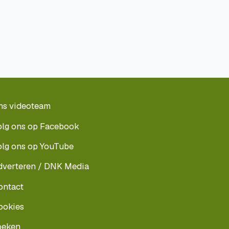
ns videoteam
olg ons op Facebook
olg ons op YouTube
dverteren / DNK Media
ontact
ookies
oeken