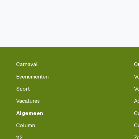
Carnaval
O
Evenementen
V
Sport
V
Vacatures
A
Algemeen
C
Column
C
112
Z