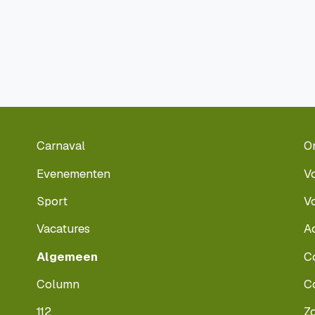
Carnaval
O
Evenementen
V
Sport
V
Vacatures
A
Algemeen
C
Column
C
112
Z