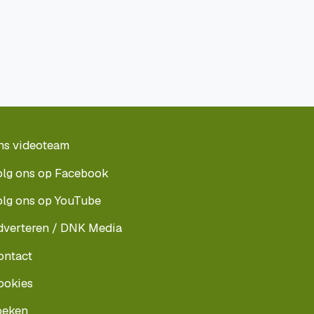
ns videoteam
olg ons op Facebook
olg ons op YouTube
dverteren / DNK Media
ontact
ookies
oeken