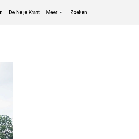
n
De Neije Krant
Meer
Zoeken