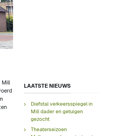
Mill
LAATSTE NIEUWS
voerd
am
Diefstal verkeersspiegel in
ten
Mill dader en getuigen
gezocht
Theaterseizoen