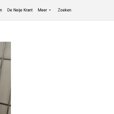
n
De Neije Krant
Meer
Zoeken