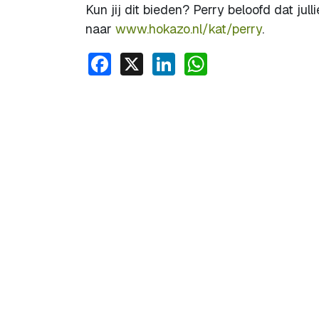
Kun jij dit bieden? Perry beloofd dat j
naar
www.hokazo.nl/kat/perry
.
Facebook
X
LinkedIn
WhatsApp