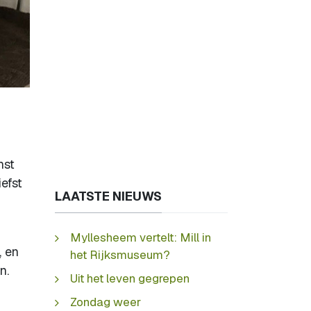
nst
efst
LAATSTE NIEUWS
Myllesheem vertelt: Mill in
, en
het Rijksmuseum?
n.
Uit het leven gegrepen
Zondag weer