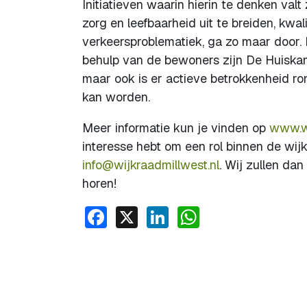
Initiatieven waarin hierin te denken valt
zorg en leefbaarheid uit te breiden, kwa
verkeersproblematiek, ga zo maar door. 
behulp van de bewoners zijn De Huiskam
maar ook is er actieve betrokkenheid r
kan worden.
Meer informatie kun je vinden op
www.wi
interesse hebt om een rol binnen de wij
info@wijkraadmillwest.nl
. Wij zullen da
horen!
Facebook
X
LinkedIn
WhatsApp