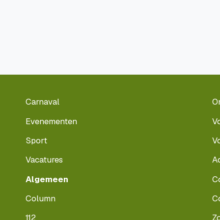
Carnaval
O
Evenementen
V
Sport
V
Vacatures
A
Algemeen
C
Column
C
112
Z