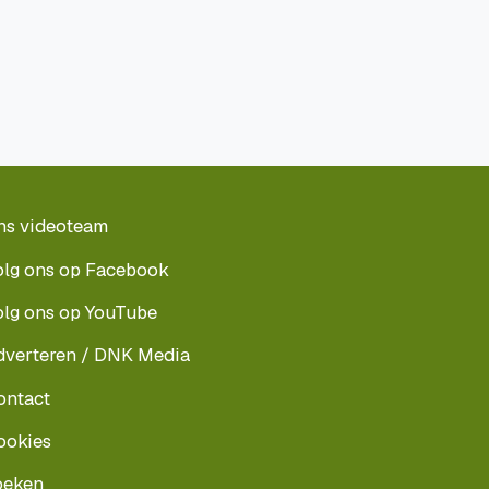
ns videoteam
olg ons op Facebook
olg ons op YouTube
dverteren / DNK Media
ontact
ookies
oeken