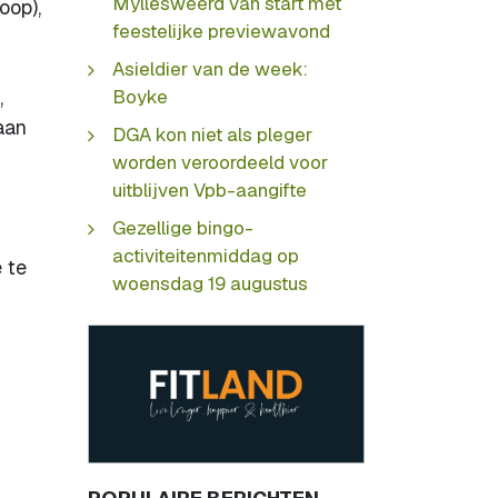
Myllesweerd van start met
oop),
feestelijke previewavond
Asieldier van de week:
,
Boyke
aan
DGA kon niet als pleger
worden veroordeeld voor
uitblijven Vpb-aangifte
Gezellige bingo-
activiteitenmiddag op
 te
woensdag 19 augustus