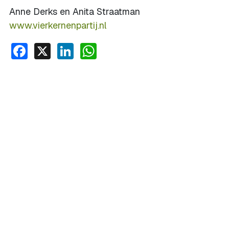
Anne Derks en Anita Straatman
www.vierkernenpartij.nl
Facebook
X
LinkedIn
WhatsApp