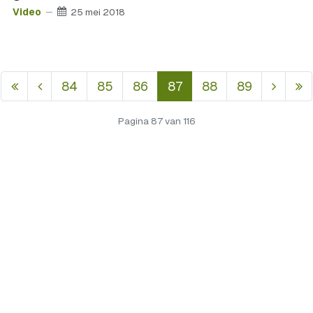
Video
25 mei 2018
84
85
86
87
88
89
Pagina 87 van 116