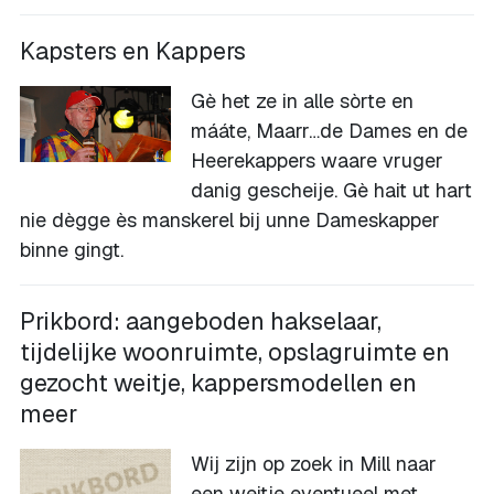
Kapsters en Kappers
Gè het ze in alle sòrte en
mááte, Maarr…de Dames en de
Heerekappers waare vruger
danig gescheije. Gè hait ut hart
nie dègge ès manskerel bij unne Dameskapper
binne gingt.
Prikbord: aangeboden hakselaar,
tijdelijke woonruimte, opslagruimte en
gezocht weitje, kappersmodellen en
meer
Wij zijn op zoek in Mill naar
een weitje eventueel met